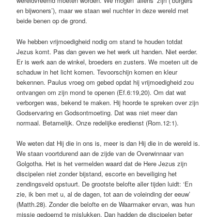
wereldvreemd moeten worden. We mogen ‘aliëns’ zijn (‘burgers
en bijwoners’), maar we staan wel nuchter in deze wereld met
beide benen op de grond.
We hebben vrijmoedigheid nodig om stand te houden totdat
Jezus komt. Pas dan geven we het werk uit handen. Niet eerder.
Er is werk aan de winkel, broeders en zusters. We moeten uit de
schaduw in het licht komen. Tevoorschijn komen en kleur
bekennen. Paulus vroeg om gebed opdat hij vrijmoedigheid zou
ontvangen om zijn mond te openen (Ef.6:19,20). Om dat wat
verborgen was, bekend te maken. Hij hoorde te spreken over zijn
Godservaring en Godsontmoeting. Dat was niet meer dan
normaal. Betamelijk. Onze redelijke eredienst (Rom.12:1).
We weten dat Hij die in ons is, meer is dan Hij die in de wereld is.
We staan voortdurend aan de zijde van de Overwinnaar van
Golgotha. Het is het vermelden waard dat de Here Jezus zijn
discipelen niet zonder bijstand, escorte en beveiliging het
zendingsveld opstuurt. De grootste belofte aller tijden luidt: ‘En
zie, ik ben met u, al de dagen, tot aan de voleinding der eeuw’
(Matth.28). Zonder die belofte en de Waarmaker ervan, was hun
missie gedoemd te mislukken. Dan hadden de discipelen beter