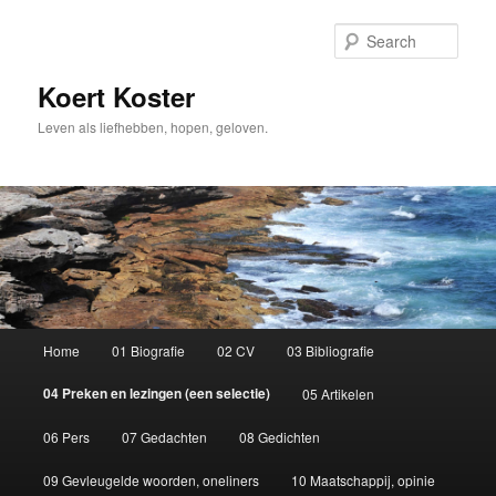
Sear
Koert Koster
Leven als liefhebben, hopen, geloven.
Main
Home
01 Biografie
02 CV
03 Bibliografie
Skip
menu
04 Preken en lezingen (een selectie)
05 Artikelen
to
06 Pers
07 Gedachten
08 Gedichten
primary
09 Gevleugelde woorden, oneliners
10 Maatschappij, opinie
content