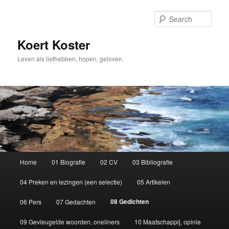
Sear
Koert Koster
Leven als liefhebben, hopen, geloven.
Main
Home
01 Biografie
02 CV
03 Bibliografie
Skip
menu
04 Preken en lezingen (een selectie)
05 Artikelen
to
08 Gedichten
06 Pers
07 Gedachten
primary
09 Gevleugelde woorden, oneliners
10 Maatschappij, opinie
content