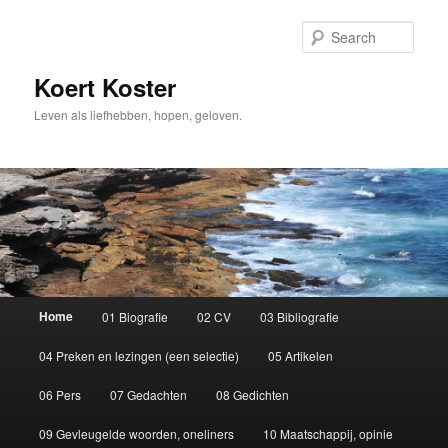
Sear
Koert Koster
Leven als liefhebben, hopen, geloven.
Main
Home
01 Biografie
02 CV
03 Bibliografie
Skip
menu
04 Preken en lezingen (een selectie)
05 Artikelen
to
06 Pers
07 Gedachten
08 Gedichten
primary
09 Gevleugelde woorden, oneliners
10 Maatschappij, opinie
content